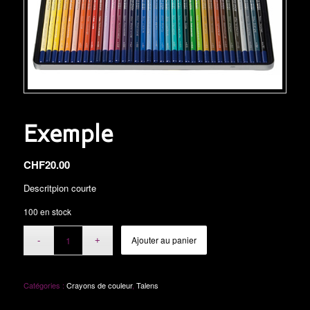
Exemple
CHF
20.00
Descritpion courte
100 en stock
Ajouter au panier
Catégories :
Crayons de couleur
,
Talens