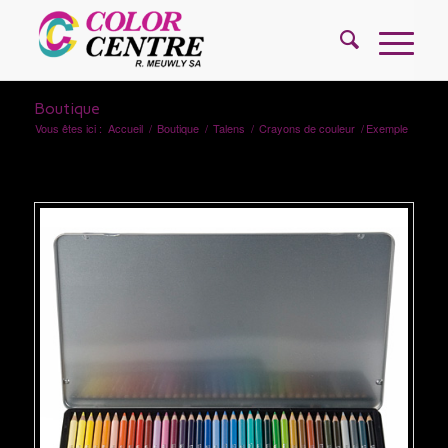
Boutique
Vous êtes ici :
Accueil
/
Boutique
/
Talens
/
Crayons de couleur
/
Exemple