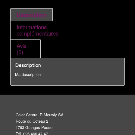
Description
Informations
complémentaires
Avis
(0)
Description
Ma description
Color Centre, R.Meuwly SA
Route du Coteau 2
1763 Granges-Paccot
Tél. 026 466 47 47