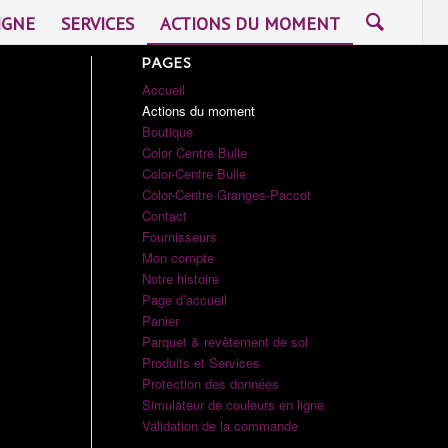
IGNE
SERVICES
ACTIONS DU MOMENT
Vous êtes ici :
Accueil
/
Actions du moment
PAGES
Accueil
Actions du moment
Boutique
Color Centre Bulle
Color-Centre Bulle
Color-Centre Granges-Paccot
Contact
Fournisseurs
Mon compte
Notre histoire
Page d’accueil
Panier
Parquet & revêtement de sol
Produits et Services
Protection des données
Simulateur de couleurs en ligne
Validation de la commande